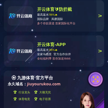
当前位置：
主页
>
开云·体育世界杯（中国）官方网站
>
汽油机油产品
>
SP5W-40 P8开云·体育世界杯（中国）官
SP5W-30 P7全合成
方网站