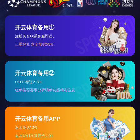
推荐资讯
2017•OTL润滑油华南（肇庆）招商推介会成功召
[2023-11-06]
阿里巴巴
大变局：国内基础油脱离历史季节性规律
[2023-03-15]
使用专用
2017第十届重庆国际润滑油展圆满闭幕
[2022-10-25]
壳牌客场
美合科技：厚积薄发 剑指车用润滑油市场
[2022-10-25]
S-OIL
新时期化工机械设备的润滑管理和保养
[2022-10-25]
太行润滑
网站首页
公司简介
开云·体育世界杯（中国）
开云·体育
Copyright © 2
工业区九区1号
电话:010-893894
12024384号-1