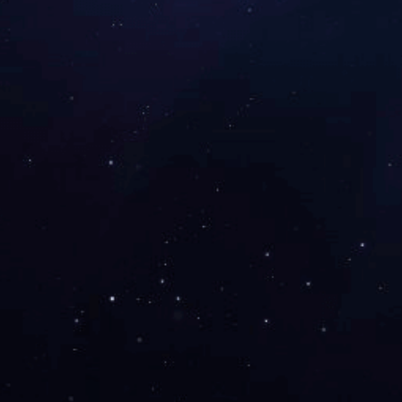
推荐资讯
2017•OTL润滑油华南（肇庆）招商推介会
大变局：国内基础油脱离历史季节性规律
2017第十届重庆国际润滑油展圆满闭幕
美合科技：厚积薄发 剑指车用润滑油市场
新时期化工机械设备的润滑管理和保养
网站首页
公司简介