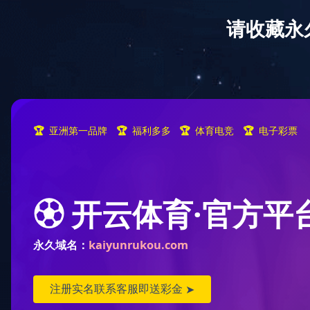
欢迎访问：开云·体育世界杯（中国）官方网站
网站首页
公司简介
开云·
（中国
热门关键词：