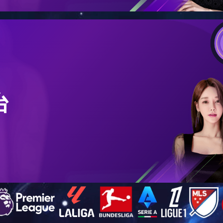
官方网站
>
潍柴专用油
液力传动油