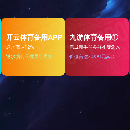
GL-5 重负荷齿轮油
CH-4 重负荷柴油机油
CK-4 ACEA E9 6万公里全合成柴油机油
CK-4 10W-40 开云·体育世界杯（
官方网站柴油机油