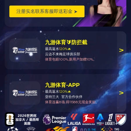
规格：1.5公斤 冰点： -25℃ -30℃ -35℃ -45℃
四季长效不冻液 本品具有冰冻点低、沸点高、挥发性低.使用长效.高吸
能，符合各国汽车制造商新性能要求.能有效保护冷却系统的金属部件. 符合J
相关产品
康明斯机器专用
CH--4 增压柴油机油
相关资讯
2017•OTL润滑油华南（肇庆）招商推介会成功召
阿里巴巴
大变局：国内基础油脱离历史季节性规律
使用专用