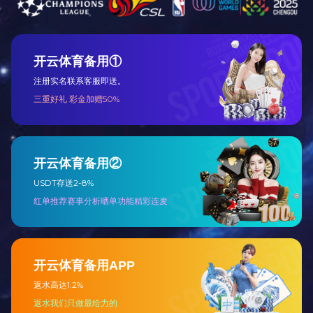
净含量：
4L、1L
►产品特性：
降低低速早燃
—全新推出SP规格，显著降低涡轮增压直喷发动机（
畅。
抗磨保护性
—全方位抗磨保护，应对混合动力PHEV发动机频繁启
更好的燃油经济性
—低粘度机油，提高燃油经济性。
动力输入
—针对正时链条的额外保护，动力输出源源不竭。
抗氧化稳定性
—超越SP标准的抗氧化稳定性，无惧温差变化，至护
►应用范围：
满足国六及以下车型，适用于各种多气阀、可变气门正时（VVT）、缸内直
（TSI、TFSI）等新技术发动机的各种高档轿车。如宝马、奔驰、奥迪
产品名称
质量等级
粘度等级
特性
采用酯类+PA
端全合成发动
保护，针对正