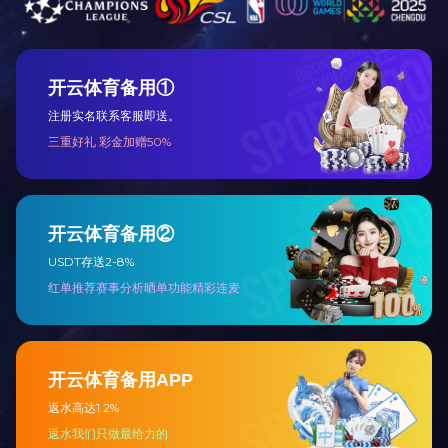
2.
适用于国内外各种高清洁低排放要求的高档柴油发
求的发动机使用。
3.
适用于工况恶劣的重负荷车辆使用，适用于城市重
4.
适用于使用除
DPF
（颗粒捕捉器）外各种发动机排
5.
适用于要求使用
CI-4
、
CH-4
、
CF-4
、
CF
、
CD
等机
认证及认可
沃尔沃
VDS-3
、戴姆勒
MB 228.1/228.3
、曼
M
20078/20076/20071
等多项国际发动机厂技术认证
相关产品