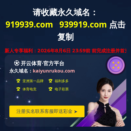
欢迎访问：开云·体育世界杯（中国）官方网站官方网站
网站首页
公司简介
开云·体育世界杯
行业动态
（中国）官方网站
热门关键词：