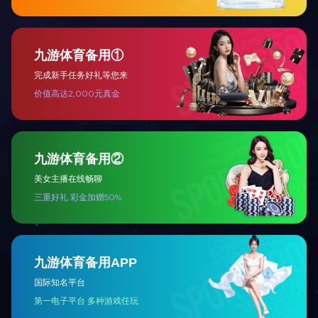
康明斯机器专用
CH--4 增压柴油机油
相关资讯
2017•OTL润滑油华南（肇庆）招商推介会成功召
阿里巴巴
大变局：国内基础油脱离历史季节性规律
使用专用
2017第十届重庆国际润滑油展圆满闭幕
壳牌客场
美合科技：厚积薄发 剑指车用润滑油市场
S-OIL
网站首页
公司简介
开云·体育世界杯（中国）
开云·体育
Copyright © 2
工业区九区1号
电话:010-893894
12024384号-1
米兰体育
|
华体会_平台华体会(中国)一站式服务平台
|
开云网页版
|
开云手机官方网站