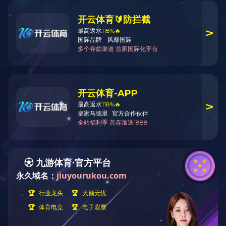
当前位置：
主页
>
公司简介
>
公司相册
>
办公环境
文章出处：未知
作者：admin
人气：
792
次
时间：2023-03-2