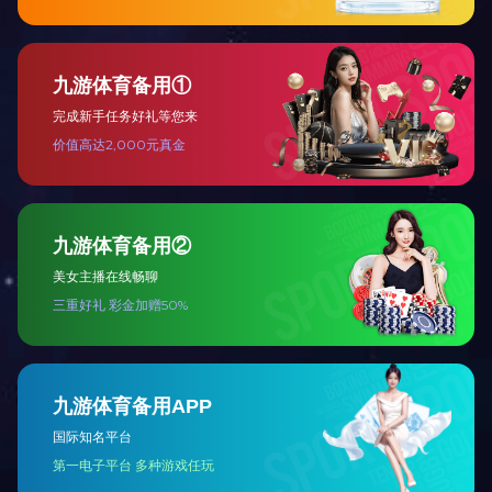
相关资讯
ATF 全合成自动变速箱油
DOT4 合成制动液
CK-4 10W-40 开云·体育世界杯（中国）官方网站柴油机油
SJ 高清洁汽油发动
办公环境
导热油
淬火油
汽缸油
冷冻机油
推荐产品